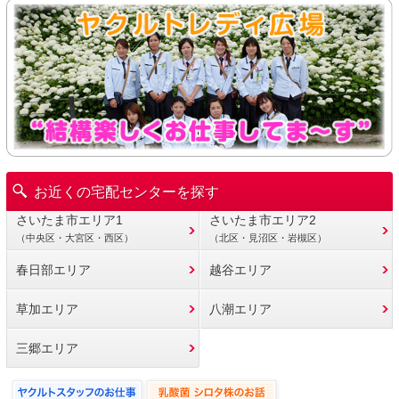
お近くの宅配センターを探す
さいたま市エリア1
さいたま市エリア2
（中央区・大宮区・西区）
（北区・見沼区・岩槻区）
春日部エリア
越谷エリア
草加エリア
八潮エリア
三郷エリア